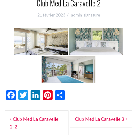
Club Med La Caravelle 2
21 février 2023
admin-signature
F
T
Li
Pi
P
ac
w
n
nt
ar
Navigation
e
itt
ke
er
ta
Club Med La Caravelle
Club Med La Caravelle 3
de
b
er
dI
es
g
2-2
o
n
t
er
l’article