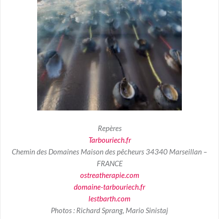
Repères
Tarbouriech.fr
Chemin des Domaines Maison des pêcheurs 34340 Marseillan –
FRANCE
ostreatherapie.com
domaine-tarbouriech.fr
lestbarth.com
Photos : Richard Sprang,
Mario Sinistaj