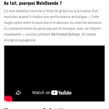
Au fait, pourquoi MeloDuende ?
Ce mot andalou renvoie à l’état de grâce ou à la transe d’un
musicien quand il réalise une performance artistique.
« Cette
magie opère entre le musicien et le danseur, ou entre les danseurs.
La communication ne passe que par la musique, avec un charme
impalpable »,
conclut joliment
Bertrand Dufour
, lui-même
d’origine espagnole