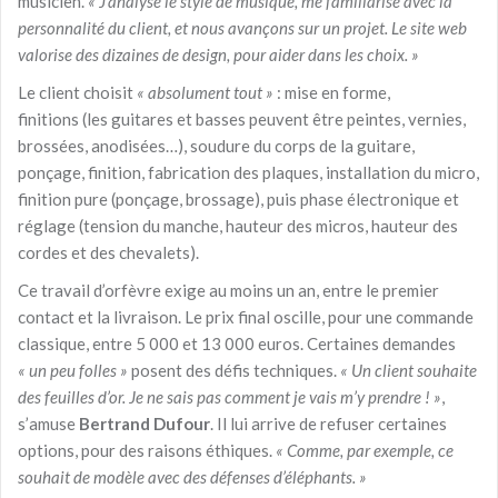
musicien.
« J’analyse le style de musique, me familiarise avec la
personnalité du client, et nous avançons sur un projet. Le site web
valorise des dizaines de design, pour aider dans les choix. »
Le client choisit
« absolument tout »
: mise en forme,
finitions (les guitares et basses peuvent être peintes, vernies,
brossées, anodisées…), soudure du corps de la guitare,
ponçage, finition, fabrication des plaques, installation du micro,
finition pure (ponçage, brossage), puis phase électronique et
réglage (tension du manche, hauteur des micros, hauteur des
cordes et des chevalets).
Ce travail d’orfèvre exige au moins un an, entre le premier
contact et la livraison. Le prix final oscille, pour une commande
classique, entre 5 000 et 13 000 euros. Certaines demandes
« un peu folles »
posent des défis techniques.
« Un client souhaite
des feuilles d’or. Je ne sais pas comment je vais m’y prendre ! »
,
s’amuse
Bertrand Dufour
. Il lui arrive de refuser certaines
options, pour des raisons éthiques.
« Comme, par exemple, ce
souhait de modèle avec des défenses d’éléphants. »