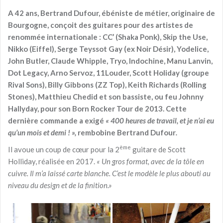
A 42 ans, Bertrand Dufour, ébéniste de métier, originaire de
Bourgogne, conçoit des guitares pour des artistes de
renommée internationale : CC’ (Shaka Ponk), Skip the Use,
Nikko (Eiffel), Serge Teyssot Gay (ex Noir Désir), Yodelice,
John Butler, Claude Whipple, Tryo, Indochine, Manu Lanvin,
Dot Legacy, Arno Servoz, 11Louder, Scott Holiday (groupe
Rival Sons), Billy Gibbons (ZZ Top), Keith Richards (Rolling
Stones), Matthieu Chedid et son bassiste, ou feu Johnny
Hallyday, pour son Born Rocker Tour de 2013. Cette
dernière commande a exigé
« 400 heures de travail, et je n’ai eu
qu’un mois et demi ! »,
rembobine Bertrand Dufour
.
ème
Il avoue un coup de cœur pour la 2
guitare de Scott
Holliday, réalisée en 2017.
« Un gros format, avec de la tôle en
cuivre. Il m’a laissé carte blanche. C’est le modèle le plus abouti au
niveau du design et de la finition.»