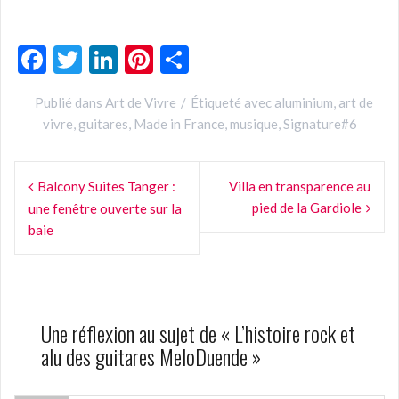
F
T
Li
Pi
P
ac
w
n
nt
ar
Publié dans
Art de Vivre
Étiqueté avec
aluminium
,
art de
e
itt
ke
er
ta
vivre
,
guitares
,
Made in France
,
musique
,
Signature#6
b
er
dI
es
g
Navigation
o
n
t
er
Balcony Suites Tanger :
Villa en transparence au
de
o
pied de la Gardiole
une fenêtre ouverte sur la
k
l’article
baie
Une réflexion au sujet de «
L’histoire rock et
alu des guitares MeloDuende
»