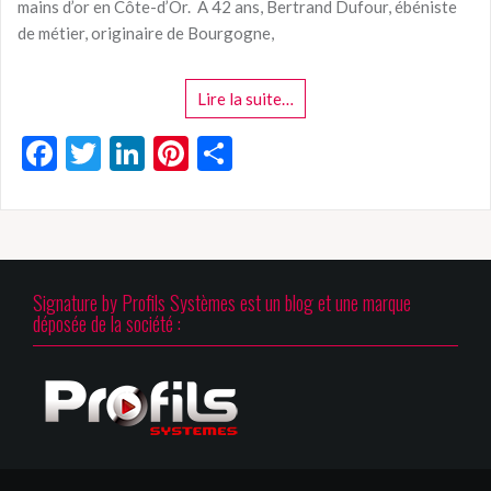
mains d’or en Côte-d’Or. A 42 ans, Bertrand Dufour, ébéniste
de métier, originaire de Bourgogne,
Lire la suite…
F
T
Li
Pi
P
ac
w
n
nt
ar
e
itt
ke
er
ta
b
er
dI
es
g
o
n
t
er
Signature by Profils Systèmes est un blog et une marque
o
déposée de la société :
k