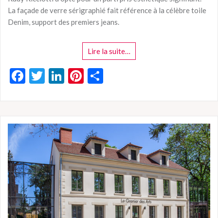
La façade de verre sérigraphié fait référence à la célèbre toile
Denim, support des premiers jeans.
Lire la suite…
F
T
Li
Pi
P
ac
w
n
nt
ar
e
itt
ke
er
ta
b
er
dI
es
g
o
n
t
er
o
k