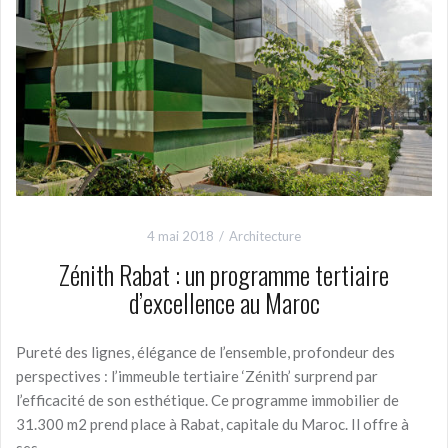
k
4 mai 2018
Architecture
Zénith Rabat : un programme tertiaire
d’excellence au Maroc
Pureté des lignes, élégance de l’ensemble, profondeur des
perspectives : l’immeuble tertiaire ‘Zénith’ surprend par
l’efficacité de son esthétique. Ce programme immobilier de
31.300 m2 prend place à Rabat, capitale du Maroc. Il offre à
ses