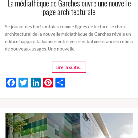
La médiathèque de Garches ouvre une nouvelle
page architecturale
Se jouant des horizontales comme lignes de lecture, le choix
architectural de la nouvelle médiathèque de Garches révèle un
édifice happant la lumière entre verre et bâtiment ancien relié à
de nouveaux usages. Une nouvelle
Lire la suite…
F
T
Li
Pi
P
ac
w
n
nt
ar
e
itt
ke
er
ta
b
er
dI
es
g
o
n
t
er
o