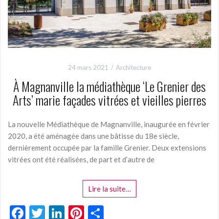
24 mars 2021
Architecture
À Magnanville la médiathèque ‘Le Grenier des
Arts’ marie façades vitrées et vieilles pierres
La nouvelle Médiathèque de Magnanville, inaugurée en février
2020, a été aménagée dans une bâtisse du 18e siècle,
dernièrement occupée par la famille Grenier. Deux extensions
vitrées ont été réalisées, de part et d’autre de
Lire la suite…
F
T
Li
Pi
P