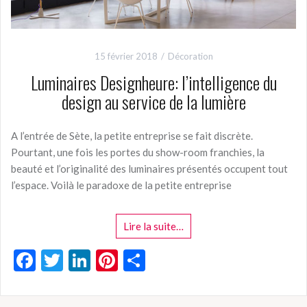
15 février 2018
Décoration
Luminaires Designheure: l’intelligence du
design au service de la lumière
A l’entrée de Sète, la petite entreprise se fait discrète.
Pourtant, une fois les portes du show-room franchies, la
beauté et l’originalité des luminaires présentés occupent tout
l’espace. Voilà le paradoxe de la petite entreprise
Lire la suite…
F
T
Li
Pi
P
ac
w
n
nt
ar
e
itt
ke
er
ta