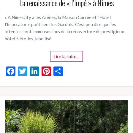
La renaissance de « l’Impé » à Nîmes
« A Nîmes, il y a les Arènes, la Maison Carrée et l’Hotel
l’Imperator », poétisent les Gardois. C’est peu dire que les
attentes sont immenses lors de la réouverture du prestigieux
hôtel 5 étoiles, labellisé
Lire la suite…
F
T
Li
Pi
P
ac
w
n
nt
ar
e
itt
ke
er
ta
b
er
dI
es
g
o
n
t
er
o
k