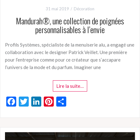
31 mai 2019
Décoration
Mandurah®, une collection de poignées
personnalisables à l’envie
Profils Systèmes, spécialiste de la menuiserie alu, a engagé une
collaboration avec le designer Patrick Veillet. Une première
pour l’entreprise comme pour ce créateur que s’accapare
l’univers de la mode et du parfum. Imaginer une
Lire la suite…
F
T
Li
Pi
P
ac
w
n
nt
ar
e
itt
ke
er
ta
b
er
dI
es
g