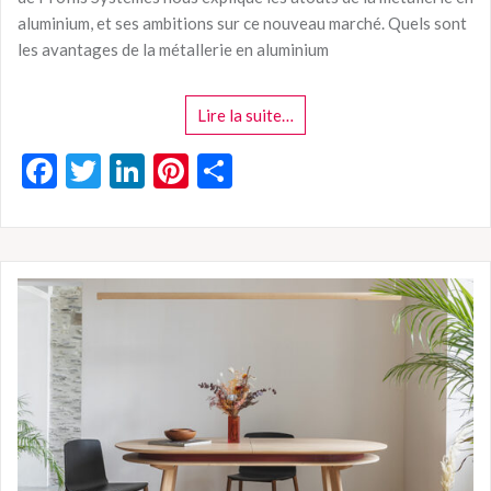
aluminium, et ses ambitions sur ce nouveau marché. Quels sont
les avantages de la métallerie en aluminium
Lire la suite…
F
T
Li
Pi
P
ac
w
n
nt
ar
e
itt
ke
er
ta
b
er
dI
es
g
o
n
t
er
o
k