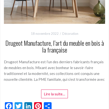
18 novembre 2022
Décoration
Drugeot Manufacture, l’art du meuble en bois à
la française
Drugeot Manufacture est l’un des derniers fabricants français
de meubles en bois. Mixant avec bonheur le savoir-faire
traditionnel et la modernité, ses collections ont conquis une
nouvelle clientèle. La PME familiale, qui s’est transformée avec
Lire la suite…
F
T
Li
Pi
P