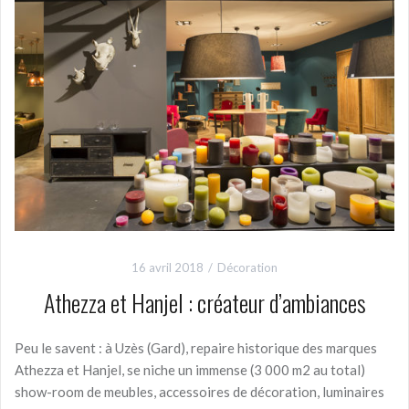
o
n
t
er
o
k
16 avril 2018
Décoration
Athezza et Hanjel : créateur d’ambiances
Peu le savent : à Uzès (Gard), repaire historique des marques
Athezza et Hanjel, se niche un immense (3 000 m2 au total)
show-room de meubles, accessoires de décoration, luminaires