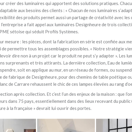
ur créer des luminaires qui apportent des solutions pratiques. Chacu
table aux besoins des clients : « Chacun de nos luminaires s’adapt
 flexibilité des produits permet aussi un partage de créativité avec les
 : l’entreprise a fait appel aux luminaires Designheure de trois collec
a PME sétoise qui séduit Profils Systèmes.
ur mesure : les pièces, dont la fabrication en série est confiée aux me
i de permettre tous les assemblages possibles. « Notre stratégie vient
e devoir dire non à un projet car le produit ne peut s’y adapter ». Les
sins surprenants et très attirants. La dernière collection, Eau de lum
uspendre, soit en applique au mur, en un réseau de formes, ou suspen
que de fabrique de Designheure, pour des chemins de table poétique ou
blanc de Carrare rehaussent le chic de ces lampes élevées au rang d’oe
ection après collection. Et c’est l’un des enjeux de la maison : que l
eurs dans 75 pays, essentiellement dans des lieux recevant du public (h
re à la française » devrait lui ouvrir des portes.