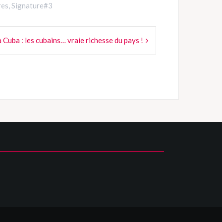
res
,
Signature#3
Cuba : les cubains… vraie richesse du pays !