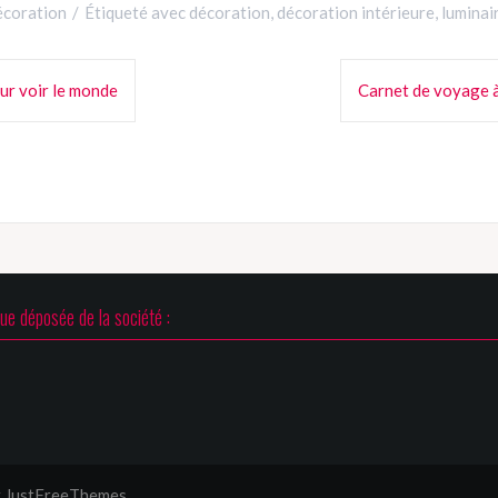
coration
Étiqueté avec
décoration
,
décoration intérieure
,
luminai
ur voir le monde
Carnet de voyage à 
e déposée de la société :
 JustFreeThemes