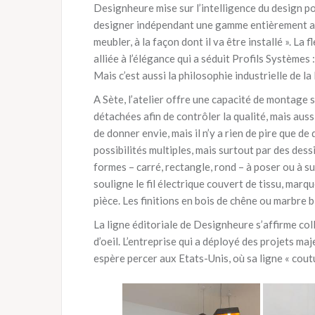
Designheure mise sur l’intelligence du design po
designer indépendant une gamme entièrement adap
meubler, à la façon dont il va être installé ». La
alliée à l’élégance qui a séduit Profils Systèmes
Mais c’est aussi la philosophie industrielle de l
A Sète, l’atelier offre une capacité de montage s
détachées afin de contrôler la qualité, mais auss
de donner envie, mais il n’y a rien de pire que d
possibilités multiples, mais surtout par des des
formes – carré, rectangle, rond – à poser ou à s
souligne le fil électrique couvert de tissu, mar
pièce. Les finitions en bois de chêne ou marbre 
La ligne éditoriale de Designheure s’affirme coll
d’oeil. L’entreprise qui a déployé des projets maj
espère percer aux Etats-Unis, où sa ligne « coutu