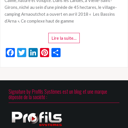
Calme, nature et volupté. Dans les Landes, à Vielle-Saint-
Girons, niché au sein d’une pinède de 45 hectares, le village-
camping Arnaoutchot a ouvert en avril 2018 « Les Bassins
d’Arna ». Ce complexe haut de gamme
Lire la suite…
F
T
Li
Pi
P
ac
w
n
nt
ar
e
itt
ke
er
ta
b
er
dI
es
g
o
n
t
er
Signature by Profils Systèmes est un blog et une marque
o
déposée de la société :
k