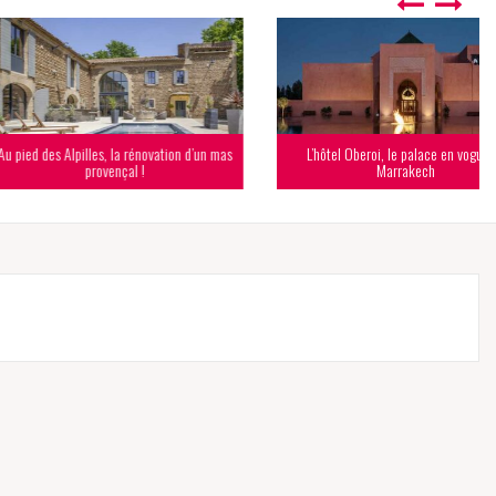
lpilles, la rénovation d’un mas
L’hôtel Oberoi, le palace en vogue de
provençal !
Marrakech