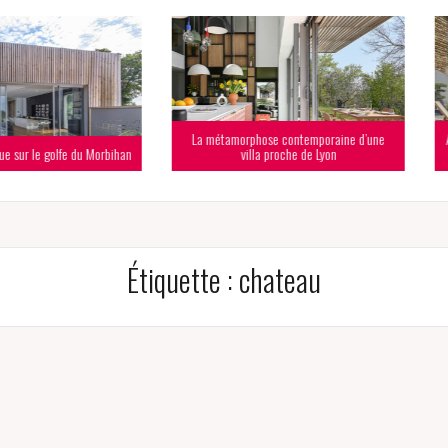
La métamorphose contemporaine d’une
Au pied des A
fe du Morbihan
villa proche de Lyon
Étiquette :
chateau