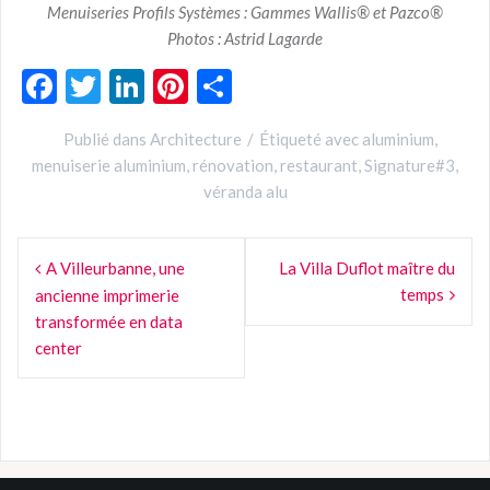
Menuiseries Profils Systèmes : Gammes Wallis® et Pazco®
Photos : Astrid Lagarde
F
T
Li
Pi
P
ac
w
n
nt
ar
Publié dans
Architecture
Étiqueté avec
aluminium
,
e
itt
ke
er
ta
menuiserie aluminium
,
rénovation
,
restaurant
,
Signature#3
,
b
er
dI
es
g
véranda alu
o
n
t
er
Navigation
o
A Villeurbanne, une
La Villa Duflot maître du
de
k
temps
ancienne imprimerie
l’article
transformée en data
center