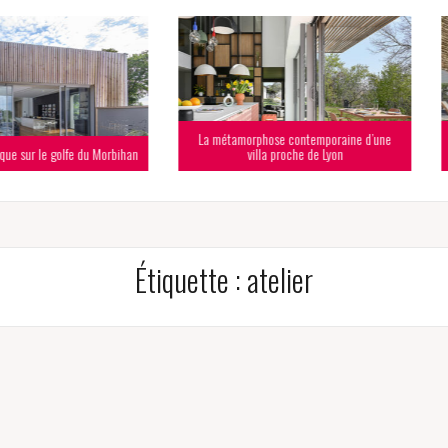
La métamorphose contemporaine d’une
Au pied des A
fe du Morbihan
villa proche de Lyon
Étiquette :
atelier