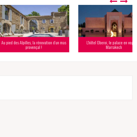
lpilles, la rénovation d’un mas
L’hôtel Oberoi, le palace en vogue de
provençal !
Marrakech