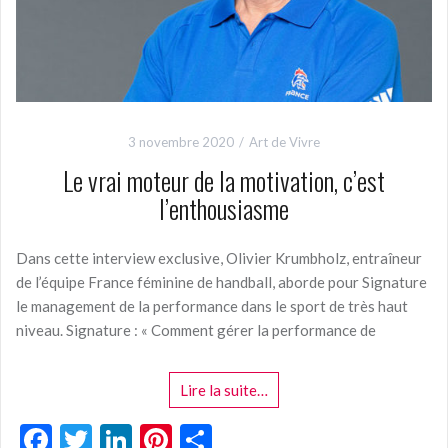
3 novembre 2020
Art de Vivre
Le vrai moteur de la motivation, c’est
l’enthousiasme
Dans cette interview exclusive, Olivier Krumbholz, entraîneur
de l’équipe France féminine de handball, aborde pour Signature
le management de la performance dans le sport de très haut
niveau. Signature : « Comment gérer la performance de
Lire la suite…
F
T
Li
Pi
P