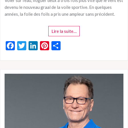
Voler sur l’eau, voguer deux à trois fois plus vite que le vent est
devenu le nouveau graal de la voile sportive. En quelques
années, la folie des foils a pris une ampleur sans précédent.
Lire la suite…
F
T
Li
Pi
P
ac
w
n
nt
ar
e
itt
ke
er
ta
b
er
dI
es
g
o
n
t
er
o
k