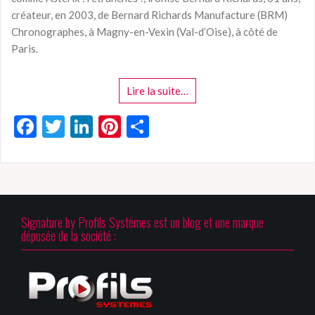
créateur, en 2003, de Bernard Richards Manufacture (BRM)
Chronographes, à Magny-en-Vexin (Val-d’Oise), à côté de
Paris.
Lire la suite…
F
T
Li
Pi
P
ac
w
n
nt
ar
e
itt
ke
er
ta
b
er
dI
es
g
o
n
t
er
Signature by Profils Systèmes est un blog et une marque
o
déposée de la société :
k