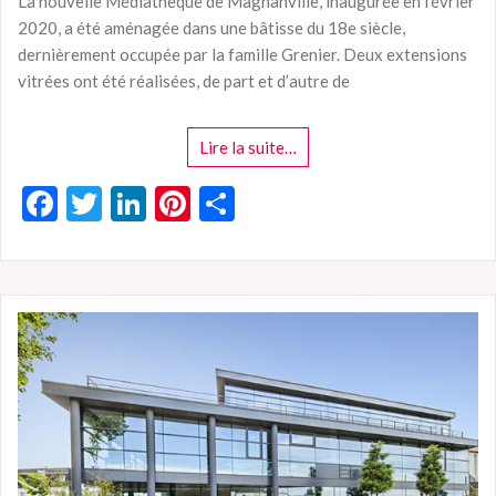
La nouvelle Médiathèque de Magnanville, inaugurée en février
2020, a été aménagée dans une bâtisse du 18e siècle,
dernièrement occupée par la famille Grenier. Deux extensions
vitrées ont été réalisées, de part et d’autre de
Lire la suite…
F
T
Li
Pi
P
ac
w
n
nt
ar
e
itt
ke
er
ta
b
er
dI
es
g
o
n
t
er
o
k